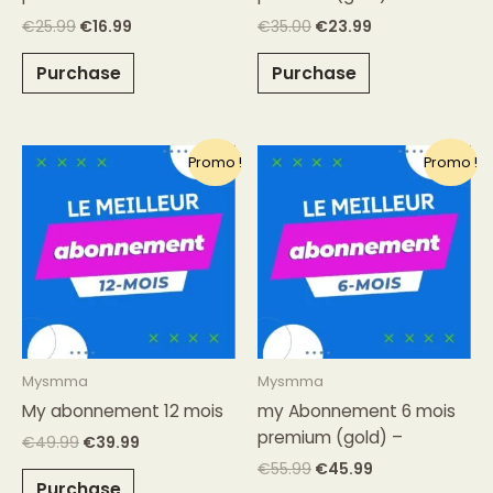
€
25.99
€
16.99
€
35.00
€
23.99
Purchase
Purchase
Le
Le
Le
Le
Promo !
Promo !
prix
prix
prix
prix
initial
actuel
initial
actuel
était :
est :
était :
est :
€49.99.
€39.99.
€55.99.
€45.99.
Mysmma
Mysmma
My abonnement 12 mois
my Abonnement 6 mois
premium (gold) –
€
49.99
€
39.99
€
55.99
€
45.99
Purchase