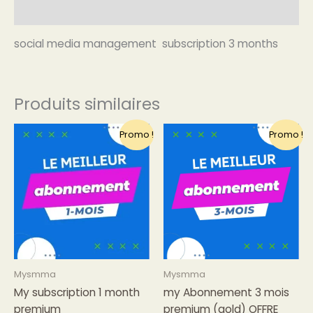
Avis (0)
social media management subscription 3 months
Produits similaires
Le
Le
Le
Le
Promo !
Promo !
prix
prix
prix
prix
initial
actuel
initial
actuel
était :
est :
était :
est :
€25.99.
€16.99.
€35.00.
€23.99.
Mysmma
Mysmma
My subscription 1 month
my Abonnement 3 mois
premium
premium (gold) OFFRE