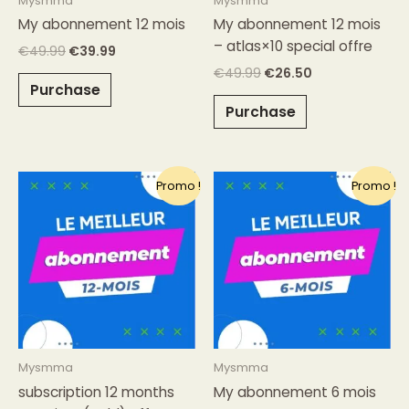
Mysmma
Mysmma
My abonnement 12 mois
My abonnement 12 mois
– atlas×10 special offre
€
49.99
€
39.99
€
49.99
€
26.50
Purchase
Purchase
Le
Le
Le
Le
Promo !
Promo !
prix
prix
prix
prix
initial
actuel
initial
actuel
était :
est :
était :
est :
€85.99.
€59.99.
€35.99.
€29.99.
Mysmma
Mysmma
subscription 12 months
My abonnement 6 mois