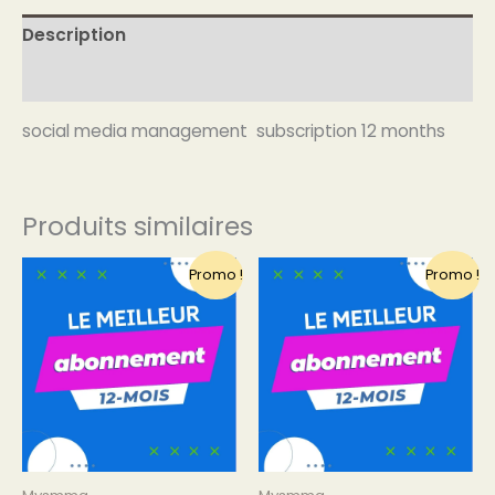
Description
Avis (0)
social media management subscription 12 months
Produits similaires
Le
Le
Le
Le
Promo !
Promo !
prix
prix
prix
prix
initial
actuel
initial
actuel
était :
est :
était :
est :
€49.99.
€39.99.
€49.99.
€26.50.