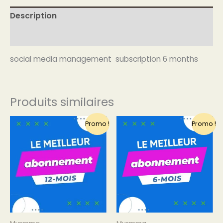
Description
Avis (0)
social media management subscription 6 months
Produits similaires
Le
Le
Le
Le
Promo !
Promo !
prix
prix
prix
prix
initial
actuel
initial
actuel
était :
est :
était :
est :
€49.99.
€44.99.
€35.99.
€29.99.