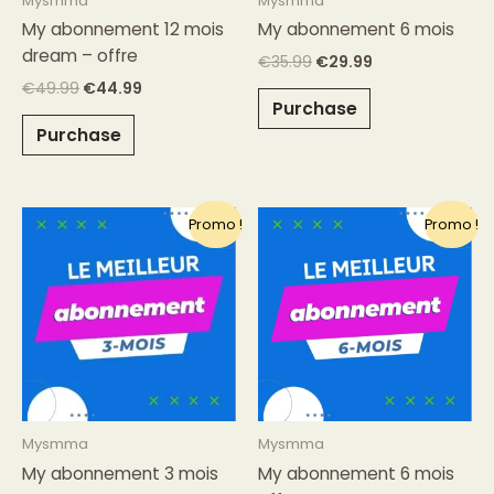
Mysmma
Mysmma
My abonnement 12 mois
My abonnement 6 mois
dream – offre
€
35.99
€
29.99
€
49.99
€
44.99
Purchase
Purchase
Le
Le
Le
Le
Promo !
Promo !
prix
prix
prix
prix
initial
actuel
initial
actuel
était :
est :
était :
est :
€25.99.
€19.99.
€35.99.
€26.99.
Mysmma
Mysmma
My abonnement 3 mois
My abonnement 6 mois